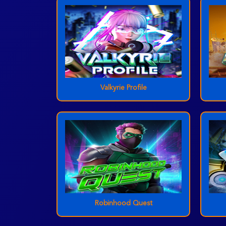
Valkyrie Profile
Robinhood Quest