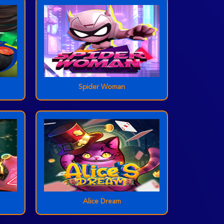
Spider Woman
Alice Dream