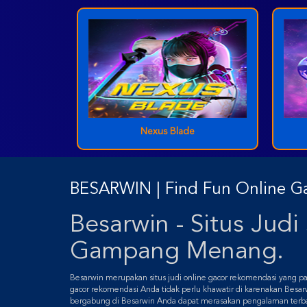
Nexus Blade
BESARWIN | Find Fun Online Ga
Besarwin - Situs Jud
Gampang Menang.
Besarwin merupakan situs judi online gacor rekomendasi yang p
gacor rekomendasi Anda tidak perlu khawatir di karenakan Bes
bergabung di Besarwin Anda dapat merasakan pengalaman terba