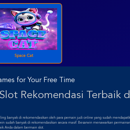
Space Cat
mes for Your Free Time
i Slot Rekomendasi Terbaik 
aling banyak di rekomendasikan oleh para pemain judi online yang sudah mendapatk
arwin sudah banyak di rekomendasikan secara masif. Besarwin menawarkan permaina
ik Anda dalam bermain slot.