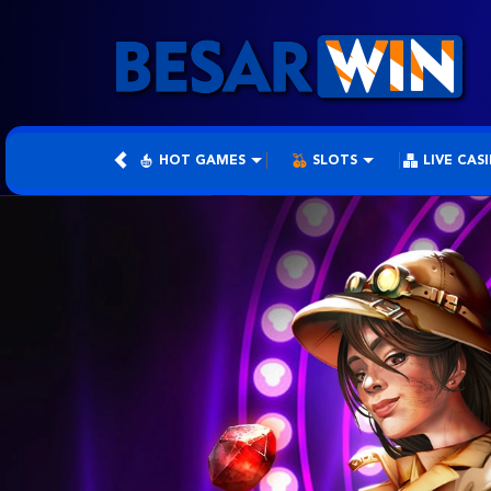
HOT GAMES
SLOTS
LIVE CAS