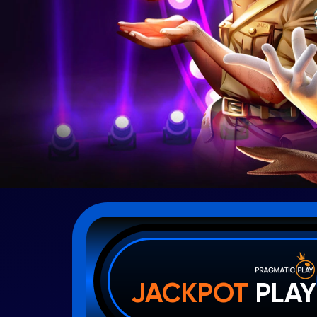
JACKPOT
PLAY