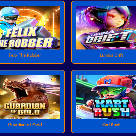
Felix The Robber
Lumina Drift
Guardian of Gold
Kart Rush