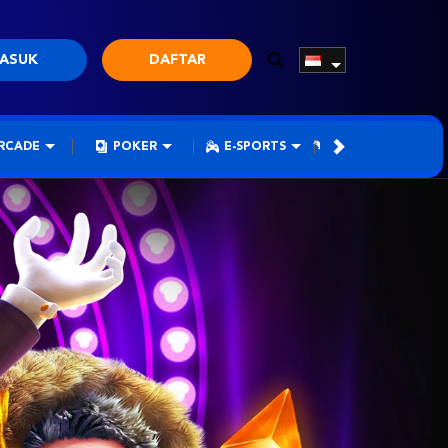
ASUK
DAFTAR
RCADE
POKER
E-SPORTS
SABUNG AYAM