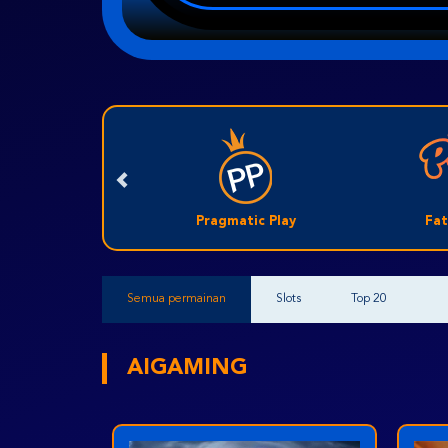
Pragmatic Play
Fat
Semua permainan
Slots
Top 20
AIGAMING