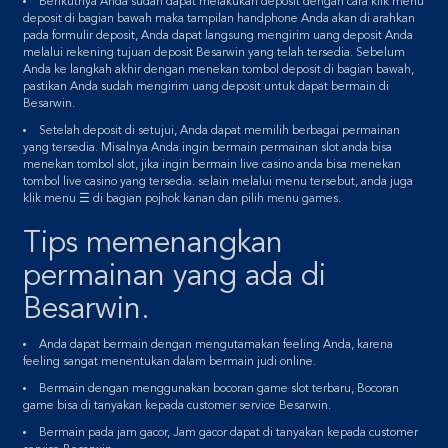
Berikutnya Anda sudah dapat melakukan deposit dengan cara klik menu
deposit di bagian bawah maka tampilan handphone Anda akan di arahkan
pada formulir deposit, Anda dapat langsung mengirim uang deposit Anda
melalui rekening tujuan deposit Besarwin yang telah tersedia. Sebelum
Anda ke langkah akhir dengan menekan tombol deposit di bagian bawah,
pastikan Anda sudah mengirim uang deposit untuk dapat bermain di
Besarwin.
Setelah deposit di setujui, Anda dapat memilih berbagai permainan
yang tersedia. Misalnya Anda ingin bermain permainan slot anda bisa
menekan tombol slot, jika ingin bermain live casino anda bisa menekan
tombol live casino yang tersedia. selain melalui menu tersebut, anda juga
klik menu ☰ di bagian pojhok kanan dan pilih menu games.
Tips memenangkan
permainan yang ada di
Besarwin.
Anda dapat bermain dengan mengutamakan feeling Anda, karena
feeling sangat menentukan dalam bermain judi online.
Bermain dengan menggunakan bocoran game slot terbaru, Bocoran
game bisa di tanyakan kepada customer service Besarwin.
Bermain pada jam gacor, Jam gacor dapat di tanyakan kepada customer