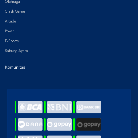
Olahraga
Crash Game
Arcade
Poker
E-Sports
Sabung Ayam
Komunitas