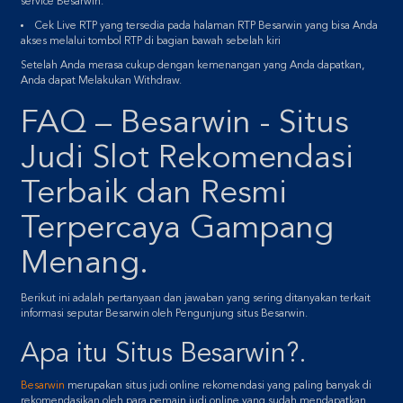
service Besarwin.
Cek Live RTP yang tersedia pada halaman RTP Besarwin yang bisa Anda
akses melalui tombol RTP di bagian bawah sebelah kiri
Setelah Anda merasa cukup dengan kemenangan yang Anda dapatkan,
Anda dapat Melakukan Withdraw.
FAQ – Besarwin - Situs
Judi Slot Rekomendasi
Terbaik dan Resmi
Terpercaya Gampang
Menang.
Berikut ini adalah pertanyaan dan jawaban yang sering ditanyakan terkait
informasi seputar Besarwin oleh Pengunjung situs Besarwin.
Apa itu Situs Besarwin?.
Besarwin
merupakan situs judi online rekomendasi yang paling banyak di
rekomendasikan oleh para pemain judi online yang sudah mendapatkan