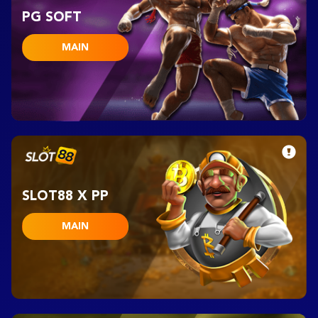
PG SOFT
MAIN
SLOT88 X PP
MAIN