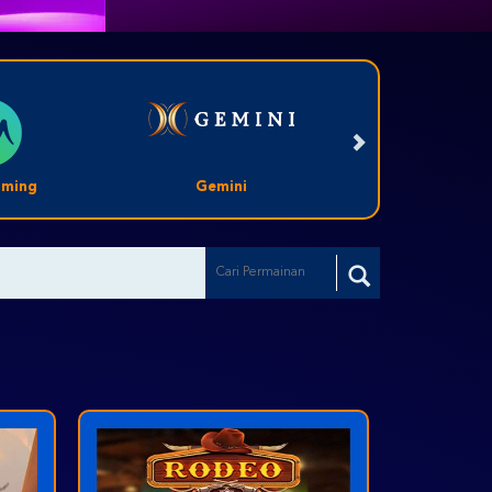
aming
Gemini
InOut