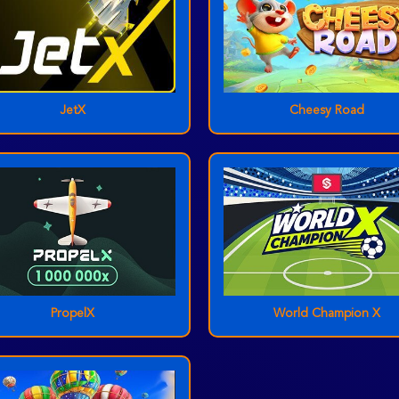
JetX
Cheesy Road
PropelX
World Champion X