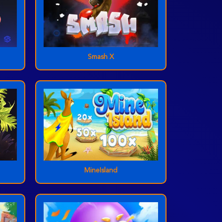
Smash X
MineIsland