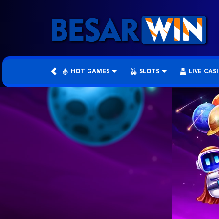
HOT GAMES
SLOTS
LIVE CAS