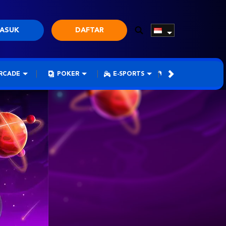
ASUK
DAFTAR
RCADE
POKER
E-SPORTS
SABUNG AYAM