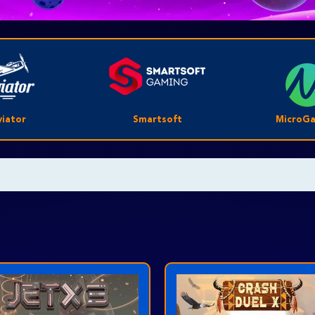
viator
Smartsoft
MicroG