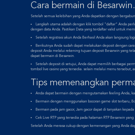
Cara bermain di Besarwin
Setelah semua kelebihan yang Anda dapatkan dengan bergabung 
Langkah utama adalah dengan klik tombol "daftar" Anda perlu 
dengan data Anda. Pastikan Data yang terdaftar valid untuk mem
Setelah registrasi akun Anda Berhasil Anda akan langsung 
Berikutnya Anda sudah dapat melakukan deposit dengan cara
deposit Anda melalui rekening tujuan deposit Besarwin yang te
dapat bermain di Besarwin.
Setelah deposit di setujui, Anda dapat memilih berbagai perm
tombol live casino yang tersedia. selain melalui menu tersebut,
Tips memenangkan permai
Anda dapat bermain dengan mengutamakan feeling Anda, kar
Bermain dengan menggunakan bocoran game slot terbaru, Boc
Bermain pada jam gacor, Jam gacor dapat di tanyakan kepada 
Cek Live RTP yang tersedia pada halaman RTP Besarwin yang b
Setelah Anda merasa cukup dengan kemenangan yang Anda dap