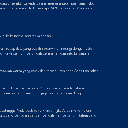
tentu dapat membantu Anda dalam memenangkan permainan slot
Besarwin memberikan RTP mencapai 90% pada setiap Akun yang
in, beberapa di antaranya adalah :
al. Setiap data yang ada di Besarwin dilindungi dengan sistem
 jika Anda ingin berpindah permainan dari satu ke yang lain.
duan warna yang cocok dan terpadu sehingga Anda tidak akan
memiliki permainan yang Anda sukai tanpa ada batasan.
bonus deposit harian dan juga Bonus rollingan dengan
, sehingga Anda tidak perlu khawatir jika Anda menemukan
i di bidang perjudian dengan pengalaman bertahun - tahun yang