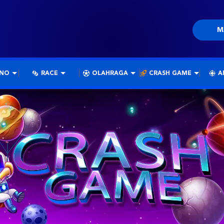
M
INO
RACE
OLAHRAGA
CRASH GAME
A