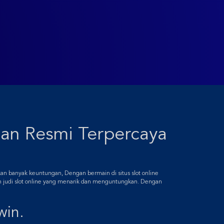
dan Resmi Terpercaya
an banyak keuntungan, Dengan bermain di situs slot online
n judi slot online yang menarik dan menguntungkan. Dengan
win.