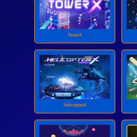
TowerX
HelicopterX