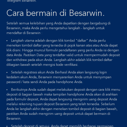
Telegram Besarwin.
Cara bermain di Besarwin.
Setelah semua kelebihan yang Anda dapatkan dengan bergabung di
Besarwin, maka Anda perlu mengetahui langkah - langkah untuk
mendaftar di Besarwin :
Langkah utama adalah dengan klik tombol "daftar" Anda perlu
menekan tombol daftar yang tersedia di pojok kanan atas atau Anda dapat
klik disini. Hingga muncul formulir pendaftaran yang perlu Anda isi dengan
data Anda. Pastikan Data yang terdaftar valid untuk mempermudah deposit
dan withdraw pada akun Anda. Langkah akhir adalah klik tombol daftar
dibagian bawah setelah mengisi kode verifikasi.
Setelah registrasi akun Anda Berhasil Anda akan langsung login
kedalam akun Anda, Besarwin menyarankan Anda untuk menyimpan
password / kata sandi Anda pada handphone Anda.
Berikutnya Anda sudah dapat melakukan deposit dengan cara klik menu
deposit di bagian bawah maka tampilan handphone Anda akan di arahkan
pada formulir deposit, Anda dapat langsung mengirim uang deposit Anda
melalui rekening tujuan deposit Besarwin yang telah tersedia. Sebelum
Anda ke langkah akhir dengan menekan tombol deposit di bagian bawah,
pastikan Anda sudah mengirim uang deposit untuk dapat bermain di
Besarwin.
Setelah deposit di setujui, Anda dapat memilih berbagai permainan