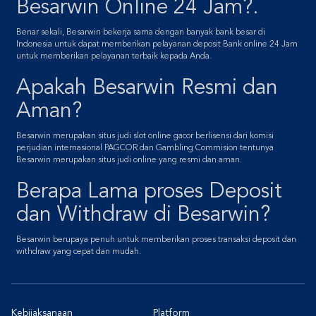
Besarwin Online 24 Jam?.
Benar sekali, Besarwin bekerja sama dengan banyak bank besar di
Indonesia untuk dapat memberikan pelayanan deposit Bank online 24 Jam
untuk memberikan pelayanan terbaik kepada Anda.
Apakah Besarwin Resmi dan
Aman?
Besarwin merupakan situs judi slot online gacor berlisensi dari komisi
perjudian internasional PAGCOR dan Gambling Commision tentunya
Besarwin merupakan situs judi online yang resmi dan aman.
Berapa Lama proses Deposit
dan Withdraw di Besarwin?
Besarwin berupaya penuh untuk memberikan proses transaksi deposit dan
withdraw yang cepat dan mudah.
Kebijaksanaan
Platform