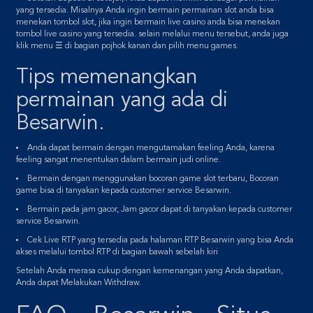
yang tersedia. Misalnya Anda ingin bermain permainan slot anda bisa
menekan tombol slot, jika ingin bermain live casino anda bisa menekan
tombol live casino yang tersedia. selain melalui menu tersebut, anda juga
klik menu ☰ di bagian pojhok kanan dan pilih menu games.
Tips memenangkan
permainan yang ada di
Besarwin.
Anda dapat bermain dengan mengutamakan feeling Anda, karena
feeling sangat menentukan dalam bermain judi online.
Bermain dengan menggunakan bocoran game slot terbaru, Bocoran
game bisa di tanyakan kepada customer service Besarwin.
Bermain pada jam gacor, Jam gacor dapat di tanyakan kepada customer
service Besarwin.
Cek Live RTP yang tersedia pada halaman RTP Besarwin yang bisa Anda
akses melalui tombol RTP di bagian bawah sebelah kiri
Setelah Anda merasa cukup dengan kemenangan yang Anda dapatkan,
Anda dapat Melakukan Withdraw.