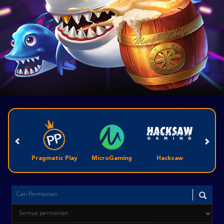
Pragmatic Play
MicroGaming
Hacksaw
King