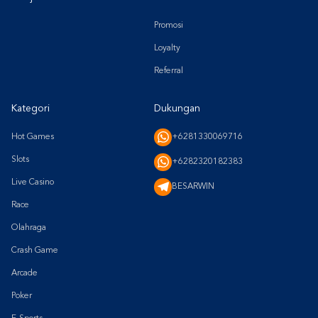
Promosi
Loyalty
Referral
Kategori
Dukungan
Hot Games
+6281330069716
Slots
+6282320182383
Live Casino
BESARWIN
Race
Olahraga
Crash Game
Arcade
Poker