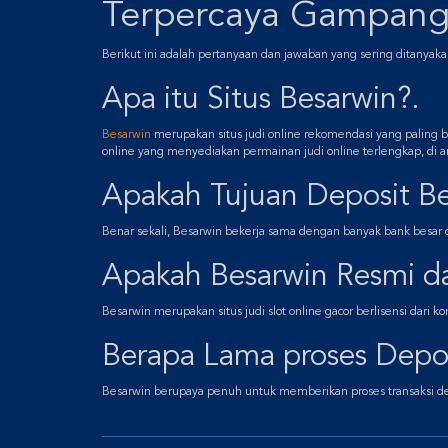
Terpercaya Gampan
Berikut ini adalah pertanyaan dan jawaban yang sering ditanyaka
Apa itu Situs Besarwin?.
Besarwin
merupakan situs judi online rekomendasi yang paling 
online yang menyediakan permainan judi online terlengkap, di an
Apakah Tujuan Deposit Be
Benar sekali, Besarwin bekerja sama dengan banyak bank besar
Apakah Besarwin Resmi 
Besarwin merupakan situs judi slot online gacor berlisensi dar
Berapa Lama proses Depos
Besarwin berupaya penuh untuk memberikan proses transaksi d