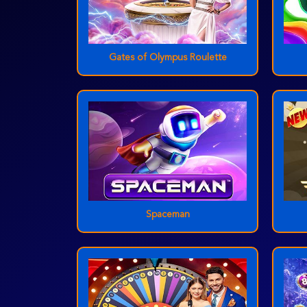
Gates of Olympus Roulette
Spaceman