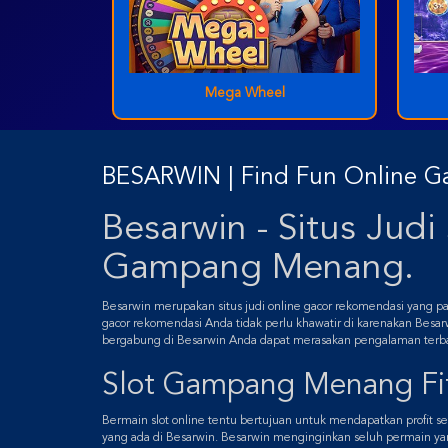
Mega Wheel
BESARWIN | Find Fun Online Ga
Besarwin - Situs Jud
Gampang Menang.
Besarwin merupakan situs judi online gacor rekomendasi yang p
gacor rekomendasi Anda tidak perlu khawatir di karenakan Bes
bergabung di Besarwin Anda dapat merasakan pengalaman terba
Slot Gampang Menang Fit
Bermain slot online tentu bertujuan untuk mendapatkan profit
yang ada di Besarwin. Besarwin menginginkan seluh permain ya