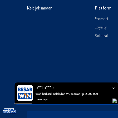
Kebijaksanaan
Platform
Promosi
Loyalty
Referral