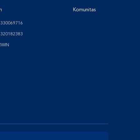
n
Komunitas
330069716
320182383
RWIN