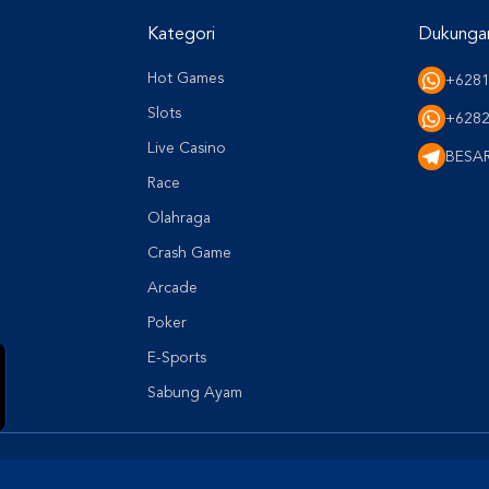
Kategori
Dukunga
Hot Games
+6281
Slots
+6282
Live Casino
BESA
Race
Olahraga
Crash Game
Arcade
Poker
E-Sports
Sabung Ayam