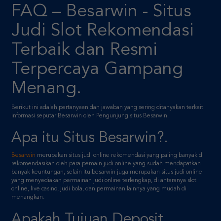
FAQ – Besarwin - Situs
Judi Slot Rekomendasi
Terbaik dan Resmi
Terpercaya Gampang
Menang.
Berikut ini adalah pertanyaan dan jawaban yang sering ditanyakan terkait
informasi seputar Besarwin oleh Pengunjung situs Besarwin.
Apa itu Situs Besarwin?.
Besarwin
merupakan situs judi online rekomendasi yang paling banyak di
rekomendasikan oleh para pemain judi online yang sudah mendapatkan
banyak keuntungan, selain itu besarwin juga merupakan situs judi online
yang menyediakan permainan judi online terlengkap, di antaranya slot
online, live casino, judi bola, dan permainan lainnya yang mudah di
menangkan.
Apakah Tujuan Deposit