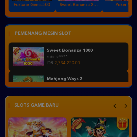
Fortune Gems 500
Sweet Bonanza 2500
Poker Win
PEMENANG MESIN SLOT
Sweet Bonanza 1000
rubesr****i
IDR
2,734,220.00
Mahjong Ways 2
boysco****5
IDR
1,931,200.00
SLOTS GAME BARU
Mahjong Ways 2
boysco****5
IDR
1,787,800.00
Gates of Olympus Super Scatter