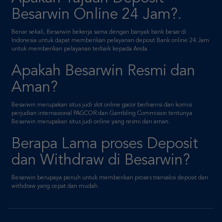
Besarwin Online 24 Jam?.
Benar sekali, Besarwin bekerja sama dengan banyak bank besar di
Indonesia untuk dapat memberikan pelayanan deposit Bank online 24 Jam
untuk memberikan pelayanan terbaik kepada Anda.
Apakah Besarwin Resmi dan
Aman?
Besarwin merupakan situs judi slot online gacor berlisensi dari komisi
perjudian internasional PAGCOR dan Gambling Commision tentunya
Besarwin merupakan situs judi online yang resmi dan aman.
Berapa Lama proses Deposit
dan Withdraw di Besarwin?
Besarwin berupaya penuh untuk memberikan proses transaksi deposit dan
withdraw yang cepat dan mudah.
Kebijaksanaan
Platform