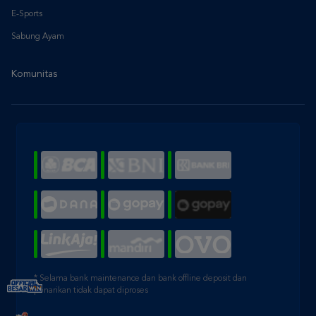
E-Sports
Sabung Ayam
Komunitas
* Selama bank maintenance dan bank offline deposit dan
penarikan tidak dapat diproses